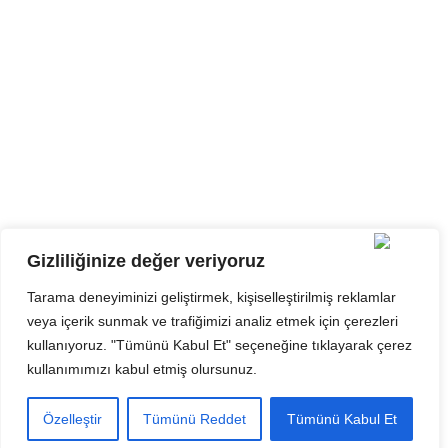
info@ayteknikenerji.com
Galeri
Gizliliğinize değer veriyoruz
Tarama deneyiminizi geliştirmek, kişiselleştirilmiş reklamlar
veya içerik sunmak ve trafiğimizi analiz etmek için çerezleri
kullanıyoruz. "Tümünü Kabul Et" seçeneğine tıklayarak çerez
kullanımımızı kabul etmiş olursunuz.
©
2022
. Ayteknik Enerji Sanayi ve Ticaret A.Ş. Tüm hakları
saklıdır. tasarım ve kodlama: Alfa tasarım İnternet Hizmetleri
Özelleştir
Tümünü Reddet
Tümünü Kabul Et